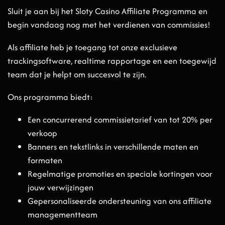
Sluit je aan bij het Sloty Casino Affiliate Programma en
begin vandaag nog met het verdienen van commissies!
Als affiliate heb je toegang tot onze exclusieve
trackingsoftware, realtime rapportage en een toegewijd
team dat je helpt om succesvol te zijn.
Ons programma biedt:
Een concurrerend commissietarief van tot 20% per
verkoop
Banners en tekstlinks in verschillende maten en
formaten
Regelmatige promoties en speciale kortingen voor
jouw verwijzingen
Gepersonaliseerde ondersteuning van ons affiliate
managementteam