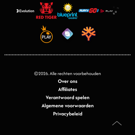
©
2026
. Alle rechten voorbehouden
Over ons
Affiliates
Verantwoord spelen
Algemene voorwaarden
Privacybeleid