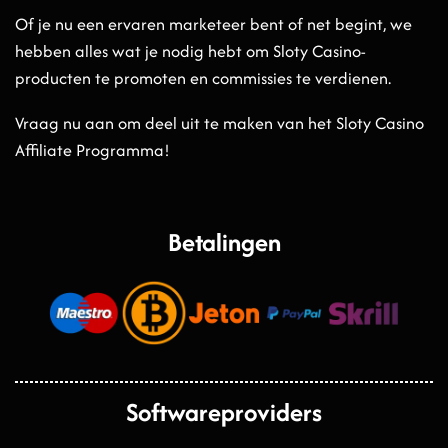
Of je nu een ervaren marketeer bent of net begint, we
hebben alles wat je nodig hebt om Sloty Casino-
producten te promoten en commissies te verdienen.
Vraag nu aan om deel uit te maken van het Sloty Casino
Affiliate Programma!
Betalingen
Softwareproviders