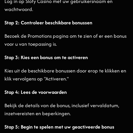
Log in op Sloty Casino met uw gebruikersnaam en
wachtwoord.
Stap 2: Controleer beschikbare bonussen
Bezoek de Promotions pagina om te zien of er een bonus
voor u van toepassing is.
Stap 3: Kies een bonus om te activeren
Kies uit de beschikbare bonussen door erop te klikken en
klik vervolgens op "Activeren."
Stap 4: Lees de voorwaarden
Bekijk de details van de bonus, inclusief vervaldatum,
inzetvereisten en beperkingen.
Stap 5: Begin te spelen met uw geactiveerde bonus