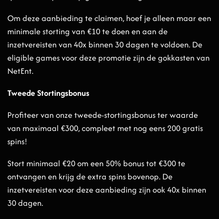
Om deze aanbieding te claimen, hoef je alleen maar een
minimale storting van €10 te doen en aan de
inzetvereisten van 40x binnen 30 dagen te voldoen. De
eligible games voor deze promotie zijn de gokkasten van
NetEnt.
Tweede Stortingsbonus
Profiteer van onze tweede-stortingsbonus ter waarde
van maximaal €300, compleet met nog eens 200 gratis
spins!
Stort minimaal €20 om een 50% bonus tot €300 te
ontvangen en krijg de extra spins bovenop. De
inzetvereisten voor deze aanbieding zijn ook 40x binnen
30 dagen.