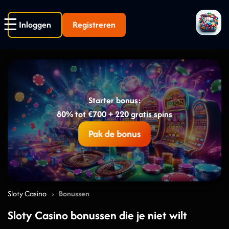
Inloggen
Registreren
Starter bonus:
80% tot €700 + 220 gratis spins
Pak de bonus
›
Sloty Casino
Bonussen
Sloty Casino bonussen die je niet wilt