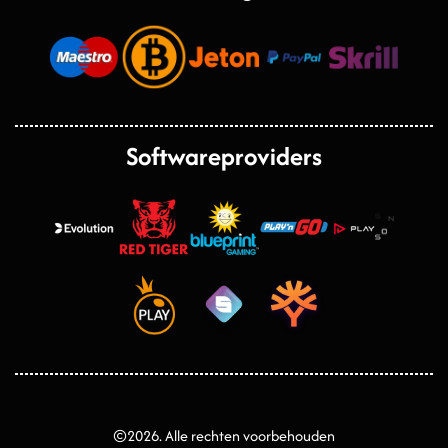
Softwareproviders
©
2026
. Alle rechten voorbehouden