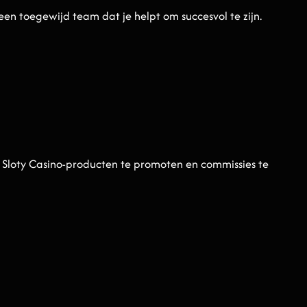
een toegewijd team dat je helpt om succesvol te zijn.
 Sloty Casino-producten te promoten en commissies te