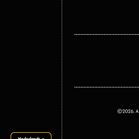
©
2026
. 
Nederlands
▾