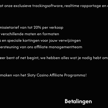
 tot onze exclusieve trackingsoftware, realtime rapportage en 
issietarief van tot 20% per verkoop
in verschillende maten en formaten
en speciale kortingen voor jouw verwijzingen
ersteuning van ons affiliate managementteam
eer bent of net begint, we hebben alles wat je nodig hebt om
 maken van het Sloty Casino Affiliate Programma!
Betalingen