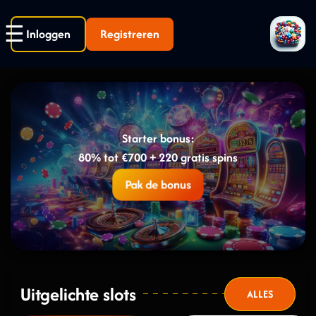
Inloggen
Registreren
Starter bonus:
80% tot €700 + 220 gratis spins
Pak de bonus
Uitgelichte slots
ALLES