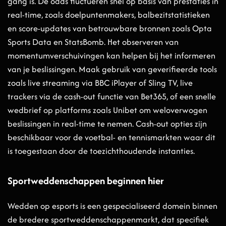
gang is. De odds fluctueren snel op basis van prestaties in
real-time, zoals doelpuntenmakers, balbezitstatistieken
en score-updates van betrouwbare bronnen zoals Opta
Sports Data en StatsBomb. Het observeren van
momentumverschuivingen kan helpen bij het informeren
van je beslissingen. Maak gebruik van geverifieerde tools
zoals live streaming via BBC iPlayer of Sling TV, live
trackers via de cash-out functie van Bet365, of een snelle
wedbrief op platforms zoals Unibet om weloverwogen
beslissingen in real-time te nemen. Cash-out opties zijn
beschikbaar voor de voetbal- en tennismarkten waar dit
is toegestaan door de toezichthoudende instanties.
Sportweddenschappen beginnen hier
Wedden op esports is een gespecialiseerd domein binnen
de bredere sportweddenschappenmarkt, dat specifiek