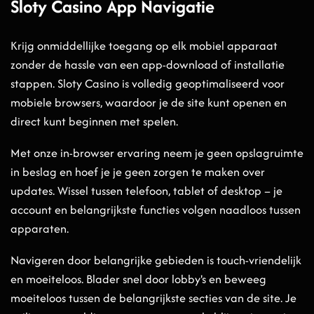
Sloty Casino App Navigatie
Krijg onmiddellijke toegang op elk mobiel apparaat
zonder de hassle van een app-download of installatie
stappen. Sloty Casino is volledig geoptimaliseerd voor
mobiele browsers, waardoor je de site kunt openen en
direct kunt beginnen met spelen.
Met onze in-browser ervaring neem je geen opslagruimte
in beslag en hoef je je geen zorgen te maken over
updates. Wissel tussen telefoon, tablet of desktop – je
account en belangrijkste functies volgen naadloos tussen
apparaten.
Navigeren door belangrijke gebieden is touch-vriendelijk
en moeiteloos. Blader snel door lobby's en beweeg
moeiteloos tussen de belangrijkste secties van de site. Je