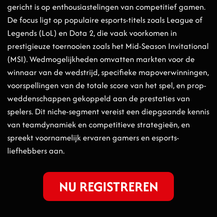
gericht is op enthousiastelingen van competitief gamen.
De focus ligt op populaire esports-titels zoals League of
Legends (LoL) en Dota 2, die vaak voorkomen in
prestigieuze toernooien zoals het Mid-Season Invitational
(MSI). Wedmogelijkheden omvatten markten voor de
winnaar van de wedstrijd, specifieke mapoverwinningen,
voorspellingen van de totale score van het spel, en prop-
weddenschappen gekoppeld aan de prestaties van
spelers. Dit niche-segment vereist een diepgaande kennis
van teamdynamiek en competitieve strategieën, en
spreekt voornamelijk ervaren gamers en esports-
liefhebbers aan.
NU REGISTREREN