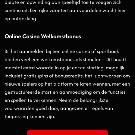
diepte en opwinding aan speeltijd toe te voegen zich
continu uit. Een rijke variëteit aan voordelen wacht hier
op ontdekking.
Online Casino Welkomstbonus
Bij het aanmelden bij een online casino of sportboek
bieden veel een welkomstbonus als stimulans. Dit houdt
meestal extra waarde in op je eerste storting, mogelijk
inclusief gratis spins of bonuscredits. Het is ontworpen om
nieuwe spelers op het platform te laten wennen, met een
gestructureerde start en aanmoediging om de functies
en spellen te verkennen. Neem de belangrijkste
voorwaarden goed door, aangezien er regels van
toepassing kunnen zijn.