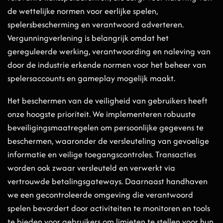
de wettelijke normen voor eerlijke spelen,
spelersbescherming en verantwoord adverteren.
Vergunningverlening is belangrijk omdat het
gereguleerde werking, verantwoording en naleving van
door de industrie erkende normen voor het beheer van
spelersaccounts en gameplay mogelijk maakt.
Het beschermen van de veiligheid van gebruikers heeft
onze hoogste prioriteit. We implementeren robuuste
beveiligingsmaatregelen om persoonlijke gegevens te
beschermen, waaronder de versleuteling van gevoelige
informatie en veilige toegangscontroles. Transacties
worden ook zwaar versleuteld en verwerkt via
vertrouwde betalingsgateways. Daarnaast handhaven
we een gecontroleerde omgeving die verantwoord
spelen bevordert door activiteiten te monitoren en tools
te bieden voor gebruikers om limieten te stellen voor hun