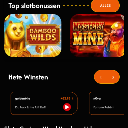
Top slotbonussen
ALLES
Hete Winsten
‹
›
goldenMia
+82.95
n0va
€
Dr. Rock & the Riff Raff
Fortune Rabbit