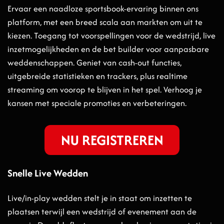
Ervaar een naadloze sportsbook-ervaring binnen ons
platform, met een breed scala aan markten om uit te
kiezen. Toegang tot voorspellingen voor de wedstrijd, live
inzetmogelijkheden en de bet builder voor aanpasbare
weddenschappen. Geniet van cash-out functies,
uitgebreide statistieken en trackers, plus realtime
streaming om voorop te blijven in het spel. Verhoog je
kansen met speciale promoties en verbeteringen.
NU REGISTREREN
Snelle Live Wedden
Live/in-play wedden stelt je in staat om inzetten te
plaatsen terwijl een wedstrijd of evenement aan de