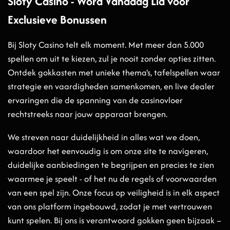
Sloty Casino - Word Vandaag Lid voor
Exclusieve Bonussen
Bij Sloty Casino telt elk moment. Met meer dan 5.000
spellen om uit te kiezen, zul je nooit zonder opties zitten.
Ontdek gokkasten met unieke thema's, tafelspellen waar
strategie en vaardigheden samenkomen, en live dealer
ervaringen die de spanning van de casinovloer
rechtstreeks naar jouw apparaat brengen.
We streven naar duidelijkheid in alles wat we doen,
waardoor het eenvoudig is om onze site te navigeren,
duidelijke aanbiedingen te begrijpen en precies te zien
waarmee je speelt - of het nu de regels of voorwaarden
van een spel zijn. Onze focus op veiligheid is in elk aspect
van ons platform ingebouwd, zodat je met vertrouwen
kunt spelen. Bij ons is verantwoord gokken geen bijzaak –