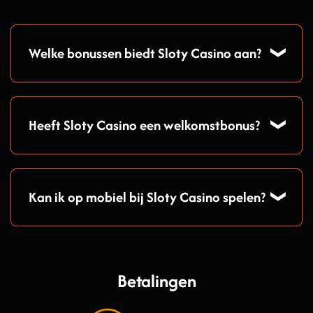
Welke bonussen biedt Sloty Casino aan?
Heeft Sloty Casino een welkomstbonus?
Kan ik op mobiel bij Sloty Casino spelen?
Betalingen