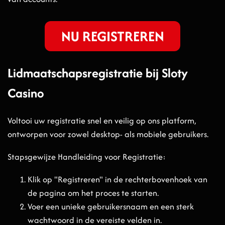
NU REGISTREREN
Lidmaatschapsregistratie bij Sloty
Casino
Voltooi uw registratie snel en veilig op ons platform,
ontworpen voor zowel desktop- als mobiele gebruikers.
Stapsgewijze Handleiding voor Registratie:
Klik op "Registreren" in de rechterbovenhoek van
de pagina om het proces te starten.
Voer een unieke gebruikersnaam en een sterk
wachtwoord in de vereiste velden in.