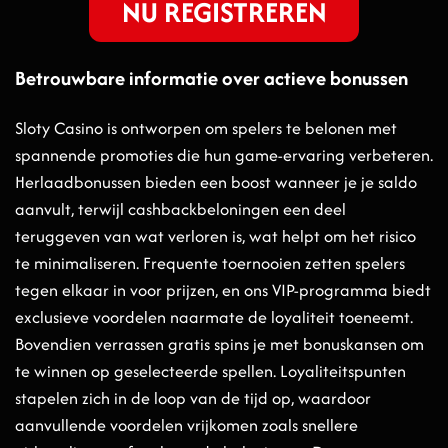
NU REGISTREREN
Betrouwbare informatie over actieve bonussen
Sloty Casino is ontworpen om spelers te belonen met
spannende promoties die hun game-ervaring verbeteren.
Herlaadbonussen bieden een boost wanneer je je saldo
aanvult, terwijl cashbackbeloningen een deel
teruggeven van wat verloren is, wat helpt om het risico
te minimaliseren. Frequente toernooien zetten spelers
tegen elkaar in voor prijzen, en ons VIP-programma biedt
exclusieve voordelen naarmate de loyaliteit toeneemt.
Bovendien verrassen gratis spins je met bonuskansen om
te winnen op geselecteerde spellen. Loyaliteitspunten
stapelen zich in de loop van de tijd op, waardoor
aanvullende voordelen vrijkomen zoals snellere