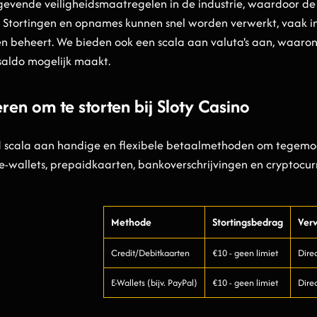
ende veiligheidsmaatregelen in de industrie, waardoor de ve
Stortingen en opnames kunnen snel worden verwerkt, vaak in 
beheert. We bieden ook een scala aan valuta's aan, waaronder 
saldo mogelijk maakt.
en om te storten bij Sloty Casino
d scala aan handige en flexibele betaalmethoden om tegemoe
e-wallets, prepaidkaarten, bankoverschrijvingen en cryptocur
Methode
Stortingsbedrag
Ver
Credit/Debitkaarten
€10 - geen limiet
Direc
E-Wallets (bijv. PayPal)
€10 - geen limiet
Direc