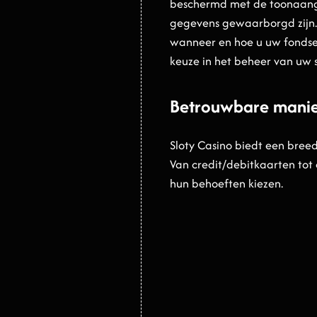
beschermd met de toonaangev
gegevens gewaarborgd zijn. 
wanneer en hoe u uw fondsen 
keuze in het beheer van uw 
Betrouwbare manier
Sloty Casino biedt een bree
Van credit/debitkaarten tot 
hun behoeften kiezen.