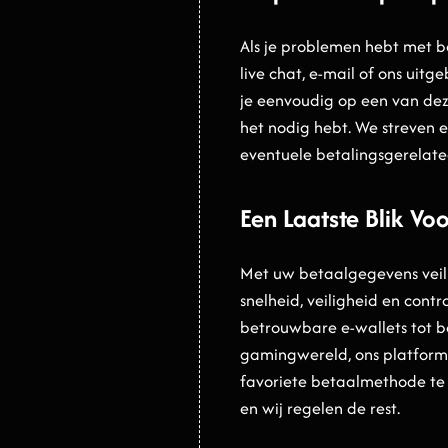
Als je problemen hebt met be
live chat, e-mail of ons uitg
je eenvoudig op een van deze
het nodig hebt. We streven
eventuele betalingsgerelate
Een Laatste Blik Voo
Met uw betaalgegevens veilig
snelheid, veiligheid en contr
betrouwbare e-wallets tot b
gamingwereld, ons platform
favoriete betaalmethode te 
en wij regelen de rest.