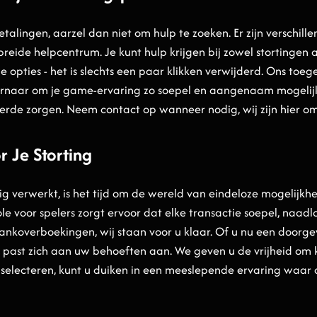
talingen, aarzel dan niet om hulp te zoeken. Er zijn verschi
ebreide helpcentrum. Je kunt hulp krijgen bij zowel stortingen 
 opties - het is slechts een paar klikken verwijderd. Ons toe
 ernaar om je game-ervaring zo soepel en aangenaam mogelij
erde zorgen. Neem contact op wanneer nodig, wij zijn hier om
r Je Storting
 verwerkt, is het tijd om de wereld van eindeloze mogelijkhe
ole voor spelers zorgt ervoor dat elke transactie soepel, naadl
ankoverboekingen, wij staan voor u klaar. Of u nu een doorge
 past zich aan uw behoeften aan. We geven u de vrijheid om
selecteren, kunt u duiken in een meeslepende ervaring waar o