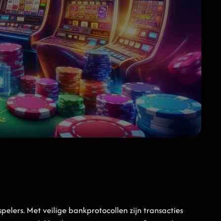
pelers. Met veilige bankprotocollen zijn transacties