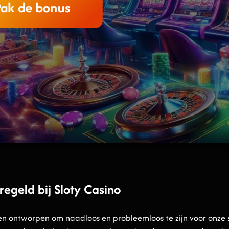
ak de bonus
egeld bij Sloty Casino
ngen ontworpen om naadloos en probleemloos te zijn voor onze s