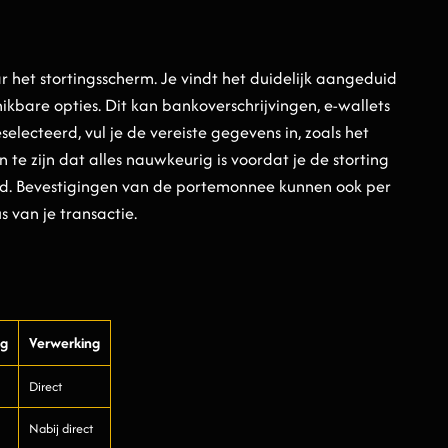
r het stortingsscherm. Je vindt het duidelijk aangeduid
ikbare opties. Dit kan bankoverschrijvingen, e-wallets
ecteerd, vul je de vereiste gegevens in, zoals het
te zijn dat alles nauwkeurig is voordat je de storting
ttijd. Bevestigingen van de portemonnee kunnen ook per
 van je transactie.
ag
Verwerking
Direct
Nabij direct